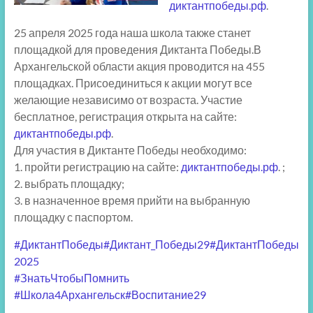
диктантпобеды.рф
.
25 апреля 2025 года наша школа также станет
площадкой для проведения Диктанта Победы.В
Архангельской области акция проводится на 455
площадках. Присоединиться к акции могут все
желающие независимо от возраста. Участие
бесплатное, регистрация открыта на сайте:
диктантпобеды.рф
.
Для участия в Диктанте Победы необходимо:
1. пройти регистрацию на сайте:
диктантпобеды.рф
. ;
2. выбрать площадку;
3. в назначенное время прийти на выбранную
площадку с паспортом.
#ДиктантПобеды
#Диктант_Победы29
#ДиктантПобеды
2025
#ЗнатьЧтобыПомнить
#Школа
4Архангельск#Воспитание29