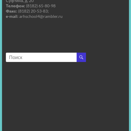
Суфтина, д. 20
Телефон:
(8182) 65-80-98
Факс:
(8182) 20-53-83;
e-mail:
arhschool4@rambler.ru