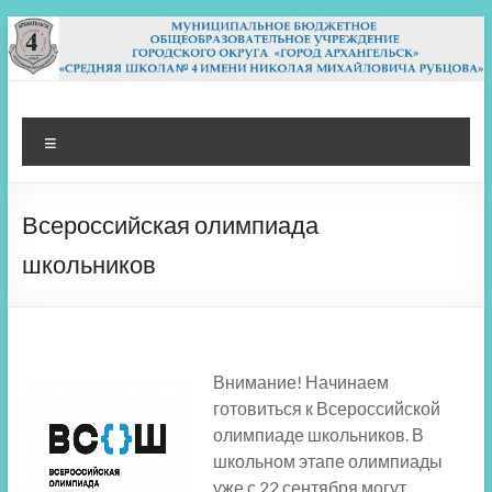
Перейти
к
содержимому
МБОУ СШ 4
Архангельск
Меню
Всероссийская олимпиада
школьников
Внимание! Начинаем
готовиться к Всероссийской
олимпиаде школьников. В
школьном этапе олимпиады
уже с 22 сентября могут