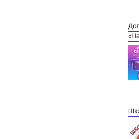
До
«На
Шк