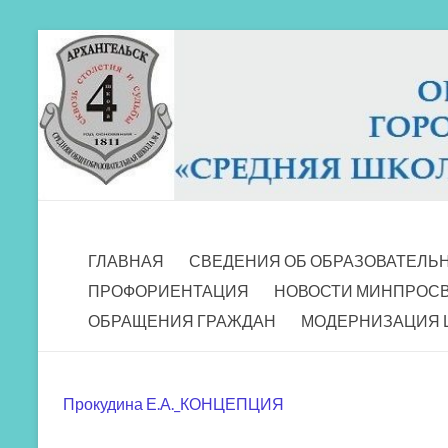
Перейти
к
содержимому
МБОУ СШ 4
Архангельск
ГЛАВНАЯ
СВЕДЕНИЯ ОБ ОБРАЗОВАТЕЛЬ
ПРОФОРИЕНТАЦИЯ
НОВОСТИ МИНПРОС
ОБРАЩЕНИЯ ГРАЖДАН
МОДЕРНИЗАЦИЯ 
Прокудина Е.А._КОНЦЕПЦИЯ