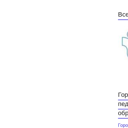
Все
Гор
пед
обр
Горо