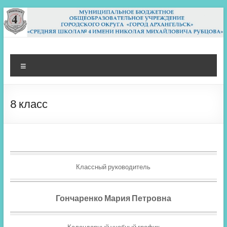
Перейти
к
содержимому
МБОУ СШ 4
Архангельск
Меню
8 класс
Классный руководитель
Гончаренко Мария Петровна