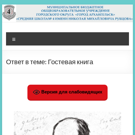
Перейти
к
содержимому
МБОУ СШ 4
Архангельск
Меню
Ответ в теме: Гостевая книга
Версия для слабовидящих