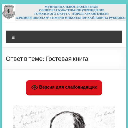
Перейти
к
содержимому
МБОУ СШ 4
Архангельск
Меню
Ответ в теме: Гостевая книга
Версия для слабовидящих