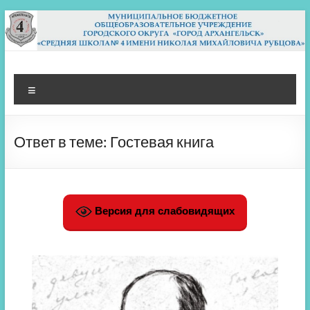
Перейти
к
содержимому
МБОУ СШ 4
Архангельск
Меню
Ответ в теме: Гостевая книга
Версия для слабовидящих