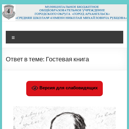
Перейти
к
содержимому
МБОУ СШ 4
Архангельск
Меню
Ответ в теме: Гостевая книга
Версия для слабовидящих