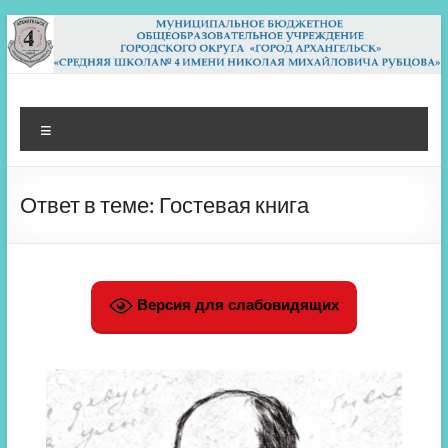
Перейти
к
содержимому
МБОУ СШ 4
Архангельск
Меню
Ответ в теме: Гостевая книга
Версия для слабовидящих