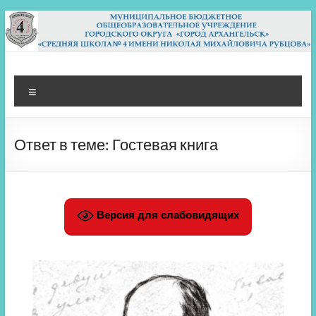
Перейти
к
содержимому
МБОУ СШ 4
Архангельск
Меню
Ответ в теме: Гостевая книга
Версия для слабовидящих