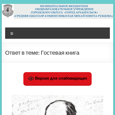
Перейти
к
содержимому
МБОУ СШ 4
Архангельск
Меню
Ответ в теме: Гостевая книга
Версия для слабовидящих