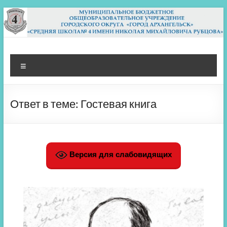
Перейти
к
содержимому
МБОУ СШ 4
Архангельск
Меню
Ответ в теме: Гостевая книга
Версия для слабовидящих