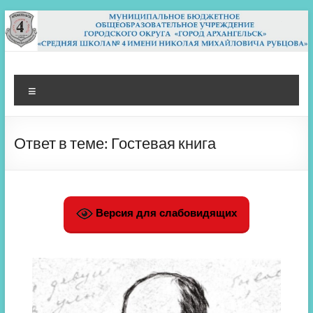
Перейти
к
содержимому
МБОУ СШ 4
Архангельск
Меню
Ответ в теме: Гостевая книга
Версия для слабовидящих