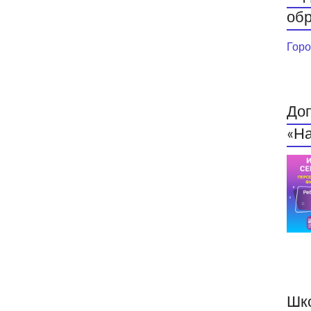
обр
Горо
До
«На
Шк