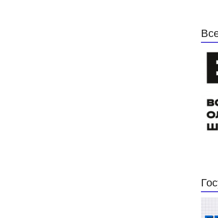
Все
Гос