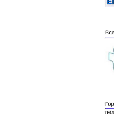
Все
Гор
пед