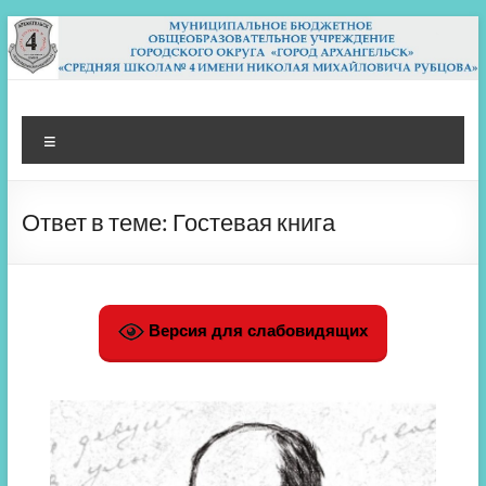
Перейти
к
содержимому
МБОУ СШ 4
Архангельск
Меню
Ответ в теме: Гостевая книга
Версия для слабовидящих