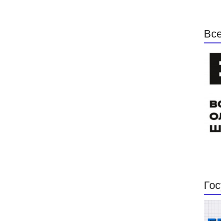
Все
Гос