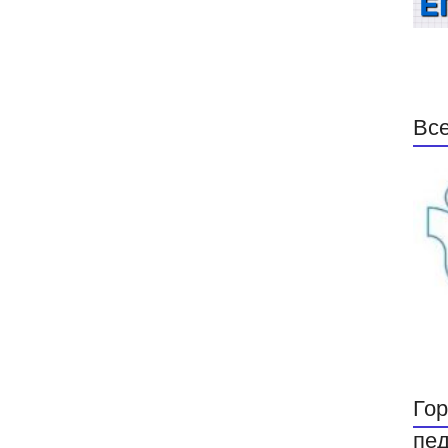
Все
Гор
пед