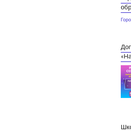
обр
Горо
До
«На
Шк