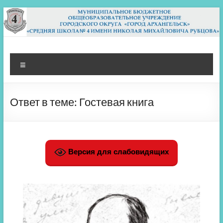
Перейти
к
содержимому
МБОУ СШ 4
Архангельск
Меню
Ответ в теме: Гостевая книга
Версия для слабовидящих