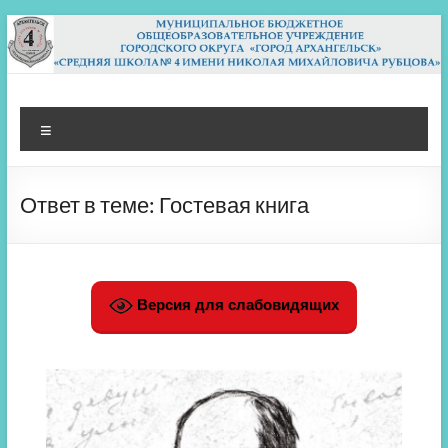
Перейти
к
содержимому
МБОУ СШ 4
Архангельск
Меню
Ответ в теме: Гостевая книга
Версия для слабовидящих