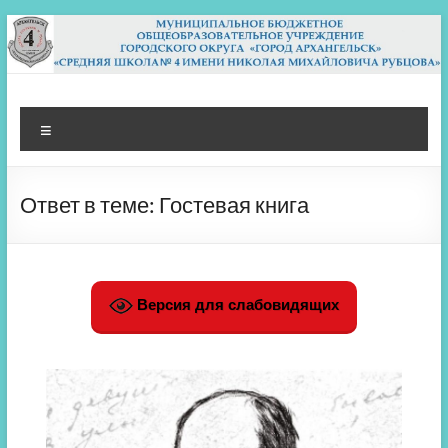
Перейти
к
содержимому
МБОУ СШ 4
Архангельск
Меню
Ответ в теме: Гостевая книга
Версия для слабовидящих