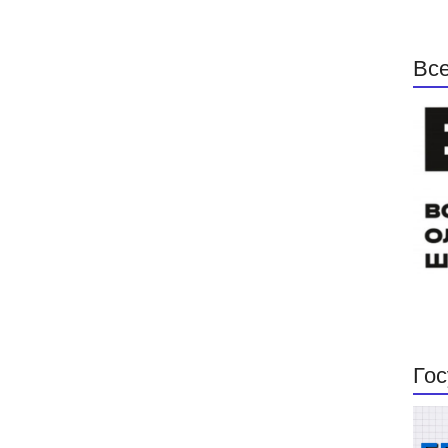
Все
Гос