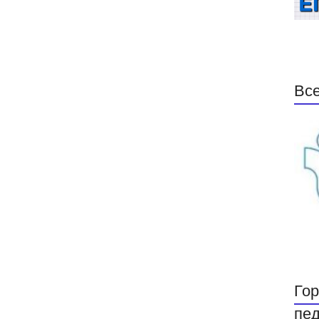
Все
Гор
пед