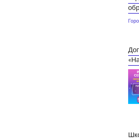
обр
Горо
До
«На
Шк