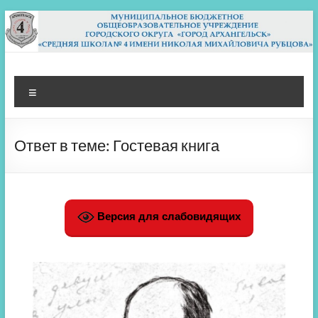
Перейти
к
содержимому
МБОУ СШ 4
Архангельск
Меню
Ответ в теме: Гостевая книга
Версия для слабовидящих