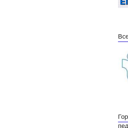
Все
Гор
пед