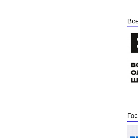
Все
Гос