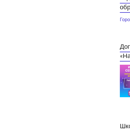
обр
Горо
До
«На
Шк