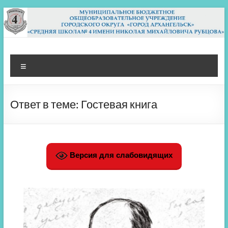
Перейти
к
содержимому
МБОУ СШ 4
Архангельск
Меню
Ответ в теме: Гостевая книга
Версия для слабовидящих