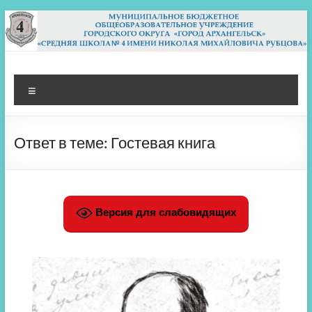
Перейти
к
содержимому
МБОУ СШ 4
Архангельск
Меню
Ответ в теме: Гостевая книга
Версия для слабовидящих