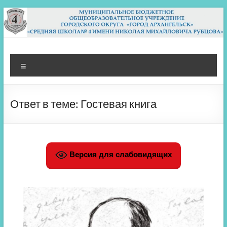
Перейти
к
содержимому
МБОУ СШ 4
Архангельск
Меню
Ответ в теме: Гостевая книга
Версия для слабовидящих