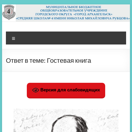
Перейти
к
содержимому
МБОУ СШ 4
Архангельск
Меню
Ответ в теме: Гостевая книга
Версия для слабовидящих