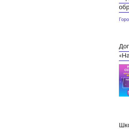
обр
Горо
До
«На
Шк