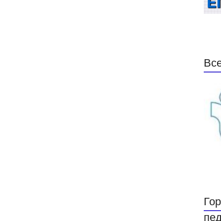
Все
Гор
пед