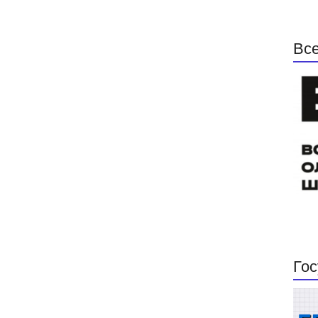
Все
Гос