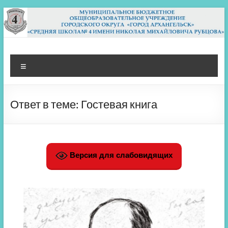
Перейти
к
содержимому
МБОУ СШ 4
Архангельск
Меню
Ответ в теме: Гостевая книга
Версия для слабовидящих