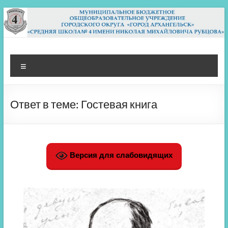
Перейти
к
содержимому
МБОУ СШ 4
Архангельск
Меню
Ответ в теме: Гостевая книга
Версия для слабовидящих