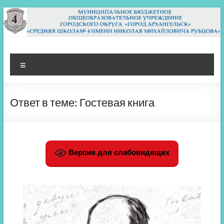
Перейти
к
содержимому
МБОУ СШ 4
Архангельск
Меню
Ответ в теме: Гостевая книга
Версия для слабовидящих