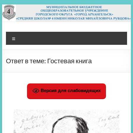
Перейти
к
содержимому
МБОУ СШ 4
Архангельск
Меню
Ответ в теме: Гостевая книга
Версия для слабовидящих