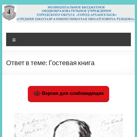
Перейти
к
содержимому
МБОУ СШ 4
Архангельск
Меню
Ответ в теме: Гостевая книга
Версия для слабовидящих