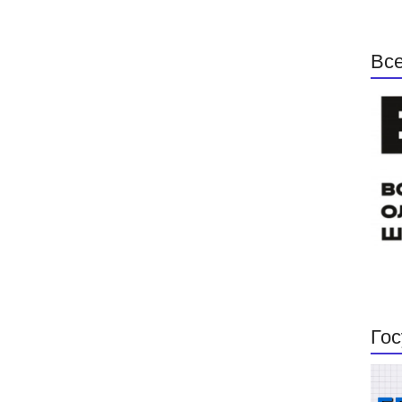
Все
Гос