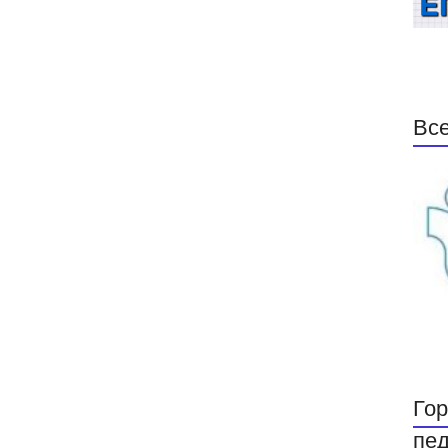
Все
Гор
пед