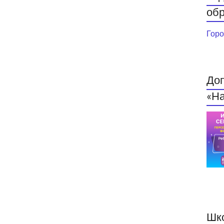
обр
Горо
До
«На
Шк