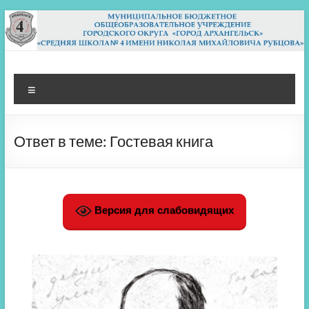
Перейти
к
содержимому
МБОУ СШ 4
Архангельск
Меню
Ответ в теме: Гостевая книга
Версия для слабовидящих