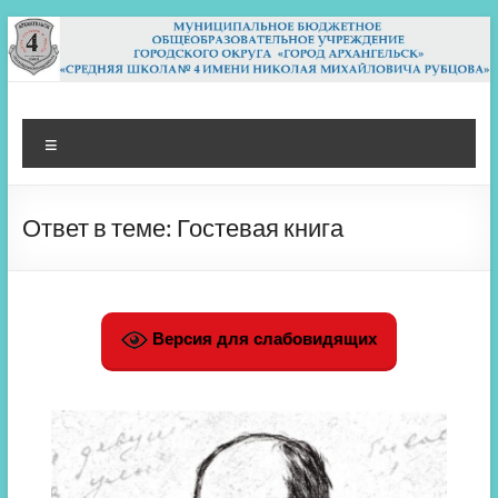
Перейти
к
содержимому
МБОУ СШ 4
Архангельск
Меню
Ответ в теме: Гостевая книга
Версия для слабовидящих