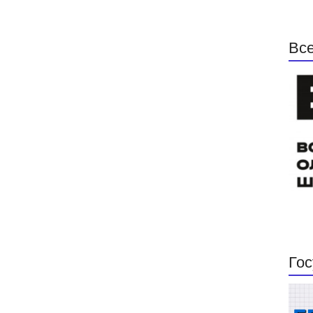
Все
Гос