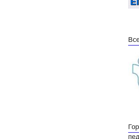
Все
Гор
пед