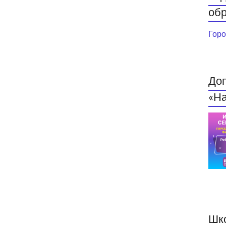
обр
Горо
До
«На
Шк