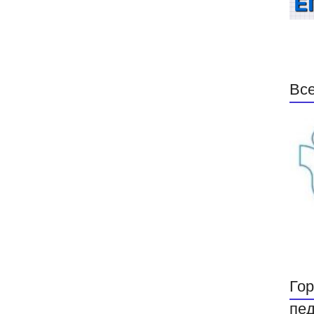
Все
Гор
пед