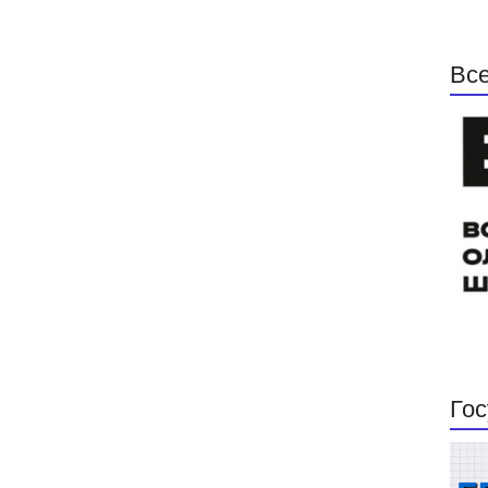
Все
Гос