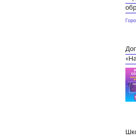
обр
Горо
До
«На
Шк