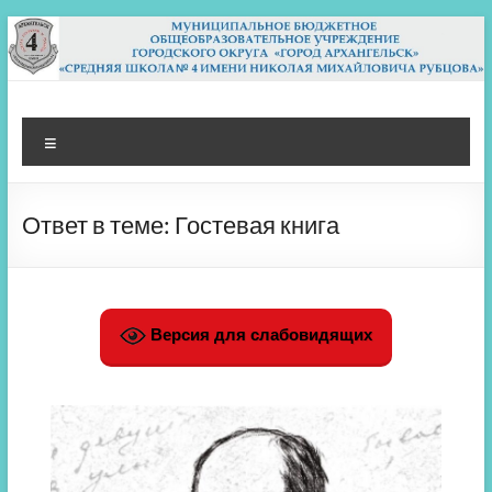
Перейти
к
содержимому
МБОУ СШ 4
Архангельск
Меню
Ответ в теме: Гостевая книга
Версия для слабовидящих