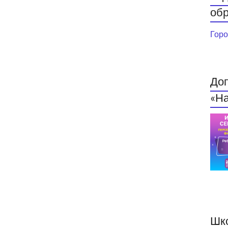
обр
Горо
До
«На
Шк