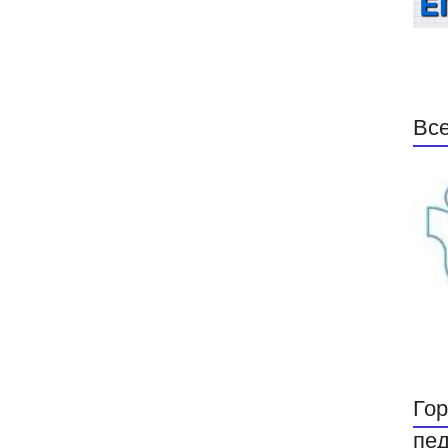
Все
Гор
пед