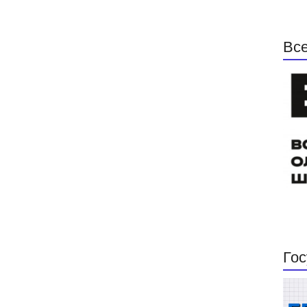
Все
Гос