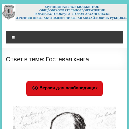
Перейти
к
содержимому
МБОУ СШ 4
Архангельск
Меню
Ответ в теме: Гостевая книга
Версия для слабовидящих