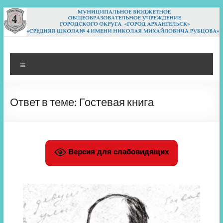
Перейти
к
содержимому
МБОУ СШ 4
Архангельск
Меню
Ответ в теме: Гостевая книга
Версия для слабовидящих