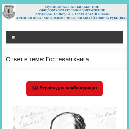
Перейти
к
содержимому
МБОУ СШ 4
Архангельск
Меню
Ответ в теме: Гостевая книга
Версия для слабовидящих