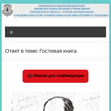
Перейти
к
содержимому
МБОУ СШ 4
Архангельск
Меню
Ответ в теме: Гостевая книга
Версия для слабовидящих