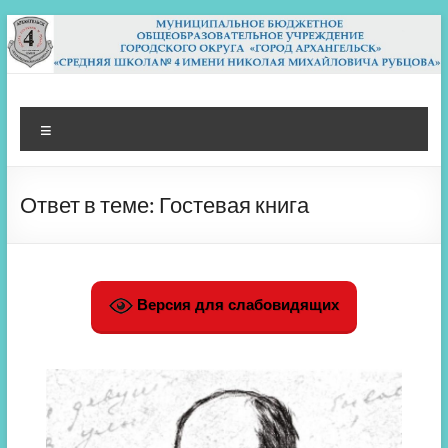
Перейти
к
содержимому
МБОУ СШ 4
Архангельск
Меню
Ответ в теме: Гостевая книга
Версия для слабовидящих