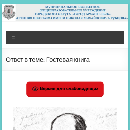
Перейти
к
содержимому
МБОУ СШ 4
Архангельск
Меню
Ответ в теме: Гостевая книга
Версия для слабовидящих