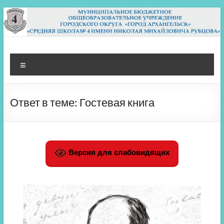
Перейти
к
содержимому
МБОУ СШ 4
Архангельск
Меню
Ответ в теме: Гостевая книга
Версия для слабовидящих