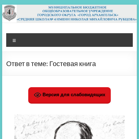
Перейти
к
содержимому
МБОУ СШ 4
Архангельск
Меню
Ответ в теме: Гостевая книга
Версия для слабовидящих