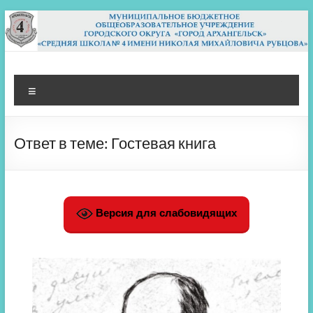
Перейти
к
содержимому
МБОУ СШ 4
Архангельск
Меню
Ответ в теме: Гостевая книга
Версия для слабовидящих