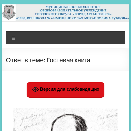
Перейти
к
содержимому
МБОУ СШ 4
Архангельск
Меню
Ответ в теме: Гостевая книга
Версия для слабовидящих