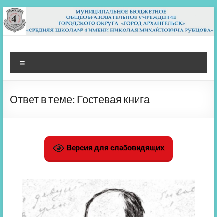
Перейти
к
содержимому
МБОУ СШ 4
Архангельск
Меню
Ответ в теме: Гостевая книга
Версия для слабовидящих